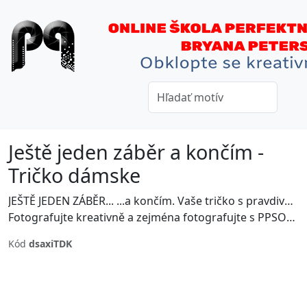
Ještě jeden záběr a končím -
Tričko dámske
JEŠTĚ JEDEN ZÁBĚR... ...a končím. Vaše tričko s pravdivou informací!
Fotografujte kreativně a zejména fotografujte s PPSOP.cz. Vaše ONLINE Škola Perfektní Fotografie.
Kód
dsaxiTDK