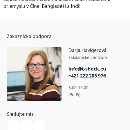
priemyslu v Číne, Bangladéši a Indii.
Zákaznícka podpora
Darja Havigerová
zákaznícke centrum
info@t-shock.eu
+421 222 205 976
8:00-16:00
(Po-Pi)
Sledujte nás