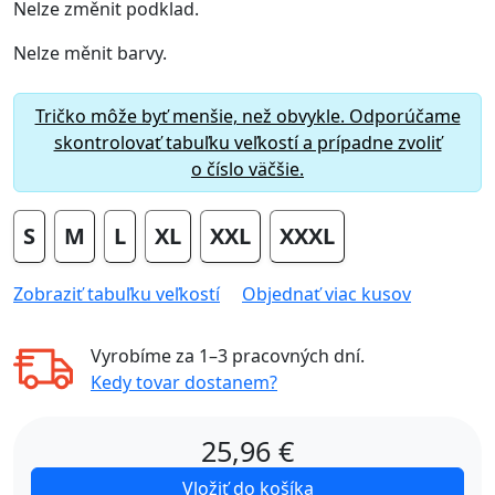
Nelze změnit podklad.
Nelze měnit barvy.
Tričko môže byť menšie, než obvykle. Odporúčame
skontrolovať tabuľku veľkostí a prípadne zvoliť
o číslo väčšie.
S
M
L
XL
XXL
XXXL
Zobraziť tabuľku veľkostí
Objednať viac kusov
Vyrobíme za
1–3 pracovných dní
.
Kedy tovar dostanem?
25,96
€
Vložiť do košíka