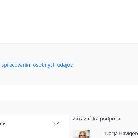
o
spracovaním osobných údajov
.
Zákaznícka podpora
nás
Darja Haviger