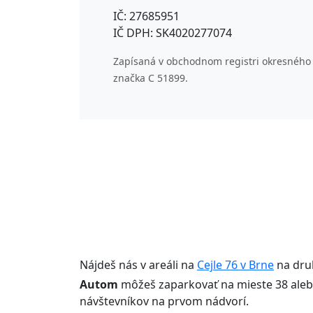
IČ: 27685951
IČ DPH: SK4020277074
Zapísaná v obchodnom registri okresného 
značka C 51899.
Nájdeš nás v areáli na
Cejle 76 v Brne
na dru
Autom
môžeš zaparkovať na mieste 38 aleb
návštevníkov na prvom nádvorí.