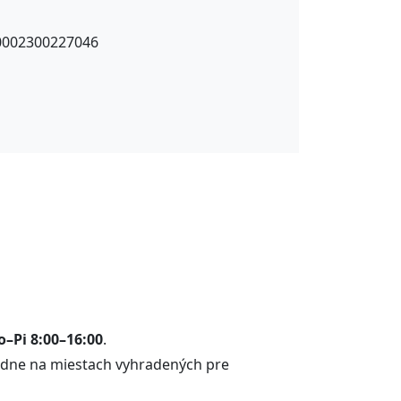
0002300227046
o–Pi 8:00–16:00
.
adne na miestach vyhradených pre