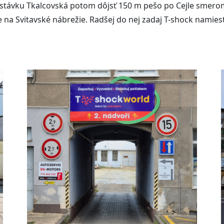
astávku Tkalcovská potom dôjsť 150 m pešo po Cejle smerom
 na Svitavské nábrežie. Radšej do nej zadaj T-shock namiesto 