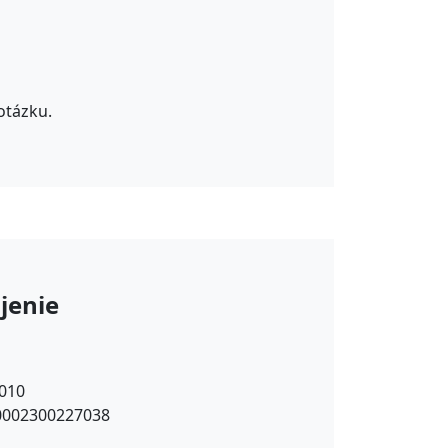
otázku.
jenie
010
0002300227038