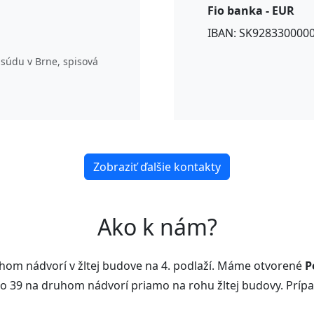
Fio banka - EUR
IBAN: SK928330000
súdu v Brne, spisová
Zobraziť ďalšie kontakty
Ako k nám?
hom nádvorí v žltej budove na 4. podlaží. Máme otvorené
P
o 39 na druhom nádvorí priamo na rohu žltej budovy. Príp