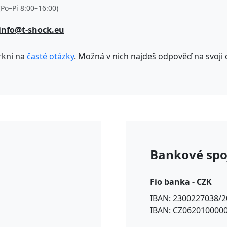
(Po–Pi 8:00–16:00)
info@t-shock.eu
kni na
časté otázky
. Možná v nich najdeš odpověď na svoji 
Bankové spo
Fio banka - CZK
IBAN: 2300227038/2
IBAN: CZ062010000