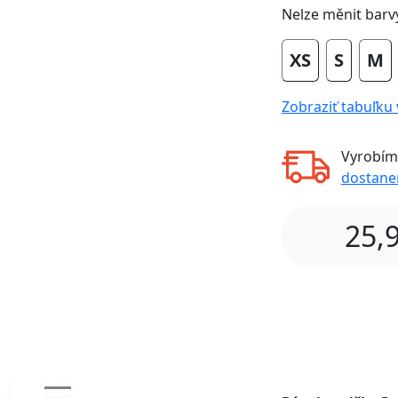
Nelze měnit barv
XS
S
M
Zobraziť tabuľku 
Next
Vyrobím
dostan
25,