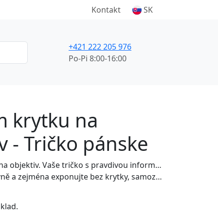
Kontakt
SK
+421 222 205 976
Po-Pi 8:00-16:00
 krytku na
v - Tričko pánske
Hledám... krytku na objektiv. Vaše tričko s pravdivou informací!
onujte bez krytky, samozřejmě s PPSOP.cz. Vaše ONLINE Škola Perfektní Fotografie.
klad.