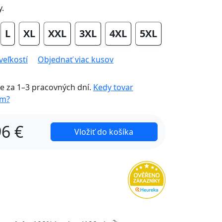
y.
L
XL
XXL
3XL
4XL
5XL
veľkostí
Objednať viac kusov
e za
1–3 pracovných dní
.
Kedy tovar
em?
96
€
Vložiť do košíka