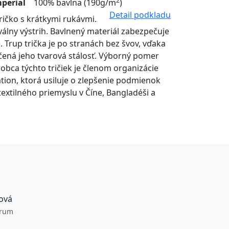
2
mperial
100% bavlna (190g/m
)
Detail podkladu
ričko s krátkymi rukávmi.
álny výstrih. Bavlnený materiál zabezpečuje
 Trup trička je po stranách bez švov, vďaka
ená jeho tvarová stálosť. Výborný pomer
ýrobca týchto tričiek je členom organizácie
tion, ktorá usiluje o zlepšenie podmienok
extilného priemyslu v Číne, Bangladéši a
ová
trum