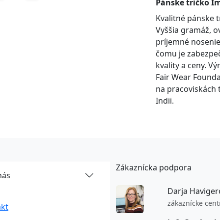
Pánske tričko I
Kvalitné pánske t
Vyššia gramáž, ov
príjemné nosenie.
čomu je zabezpeč
kvality a ceny. V
Fair Wear Founda
na pracoviskách t
Indii.
Zákaznícka podpora
nás
Darja Haviger
zákaznícke cen
kt