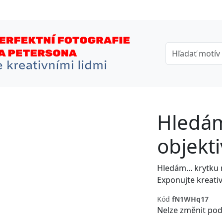
Hledám
objekti
Exponujte kreativně a zejména exp
Kód
fN1WHq17
Nelze změnit pod